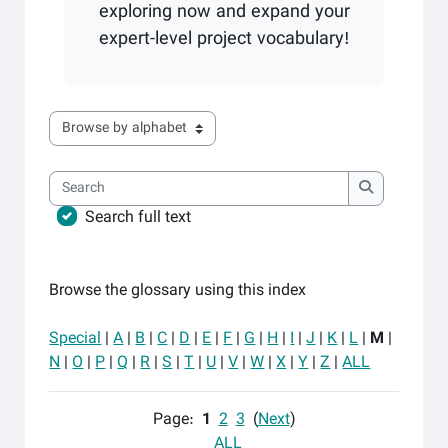
exploring now and expand your
expert-level project vocabulary!
Browse the glossary using this index
Search
Search
Search full text
Browse the glossary using this index
Special
|
A
|
B
|
C
|
D
|
E
|
F
|
G
|
H
|
I
|
J
|
K
|
L
|
M
|
N
|
O
|
P
|
Q
|
R
|
S
|
T
|
U
|
V
|
W
|
X
|
Y
|
Z
|
ALL
Page:
1
2
3
(
Next
)
ALL