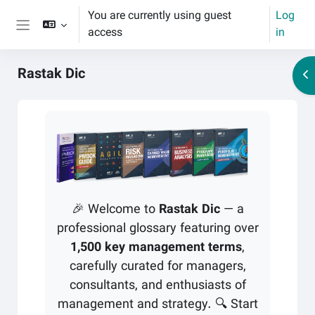
Skip to main content
You are currently using guest
Log
access
in
Side panel
Rastak Dic
Op
Completion requirements
🎉 Welcome to
Rastak Dic
— a
professional glossary featuring over
1,500 key management terms
,
carefully curated for managers,
consultants, and enthusiasts of
management and strategy. 🔍 Start